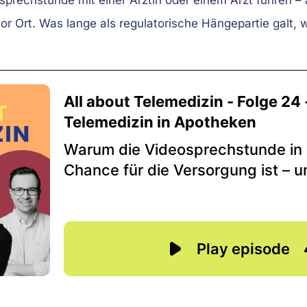
prechstunde mit einer Ärztin oder einem Arzt führen – a
r Ort. Was lange als regulatorische Hängepartie galt, w