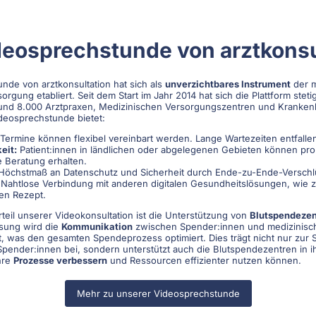
deosprechstunde von arztkonsu
nde von arztkonsultation hat sich als
unverzichtbares Instrument
der 
rgung etabliert. Seit dem Start im Jahr 2014 hat sich die Plattform steti
 rund 8.000 Arztpraxen, Medizinischen Versorgungszentren und Kranke
deosprechstunde bietet:
Termine können flexibel vereinbart werden. Lange Wartezeiten entfalle
eit:
Patient:innen in ländlichen oder abgelegenen Gebieten können pr
 Beratung erhalten.
öchstmaß an Datenschutz und Sicherheit durch Ende-zu-Ende-Verschl
Nahtlose Verbindung mit anderen digitalen Gesundheitslösungen, wie z
en Rezept.
teil unserer Videokonsultation ist die Unterstützung von
Blutspendezen
ösung wird die
Kommunikation
zwischen Spender:innen und medizinisc
tet, was den gesamten Spendeprozess optimiert. Dies trägt nicht nur zur 
Spender:innen bei, sondern unterstützt auch die Blutspendezentren in i
ihre
Prozesse verbessern
und Ressourcen effizienter nutzen können.
Mehr zu unserer Videosprechstunde