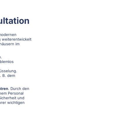
ltation
modernen
g weiterentwickelt
nhäusern im
n.
oblemlos
üsselung.
. B. dem
tren
. Durch den
hem Personal
Sicherheit und
hrer wichtigen