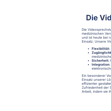
Die Vi
Die Videosprechstu
medizinischen Verso
und ist heute bei
Einsatz. Unsere Vi
Flexibilität:
Zugänglichk
medizinische
Sicherheit:
H
Integration:
elektronisch
Ein besonderer Vor
Einsatz unserer L
effizienter gestal
Zufriedenheit der 
Arbeit, indem sie 