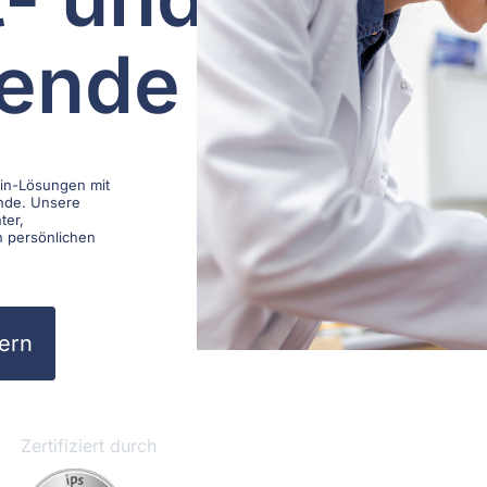
ende
zin-Lösungen mit
nde. Unsere
ter,
n persönlichen
dern
Zertifiziert durch