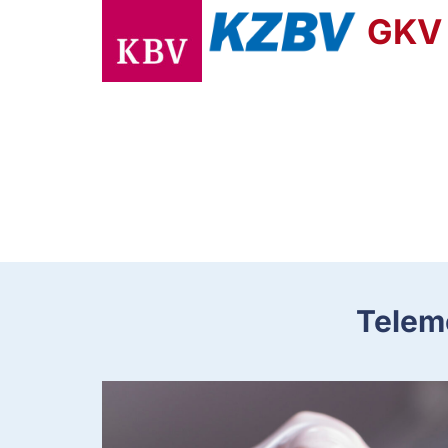
GKV
Telem